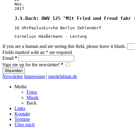
Nov.
2017
J.S.Bach: BWV 125 "Mit Fried und Freud fahr 
10 Uhr
Pauluskirche Berlin Zehlendorf
Cornelius Häußermann - Leitung
If you are a human and are seeing this field, please leave it blank.
Fields marked with an
*
are required
Email
*
Sign me up for the newsletter!
*
Newsletter
Impressum
|
janolefabian.de
Media
Fotos
Musik
Back
Links
Kontakt
Termine
Über mich