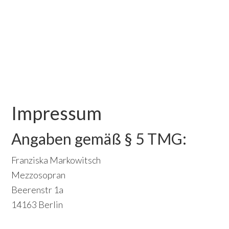
Skip
Skip
Skip
to
to
to
primary
content
footer
navigation
Impressum
Angaben gemäß § 5 TMG:
Franziska Markowitsch
Mezzosopran
Beerenstr 1a
14163 Berlin